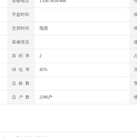
售楼电话
1358-5654-666
开盘时间
交房时间
现房
装修情况
容 积 率
2
绿 化 率
45%
总 栋 数
总 户 数
2186户