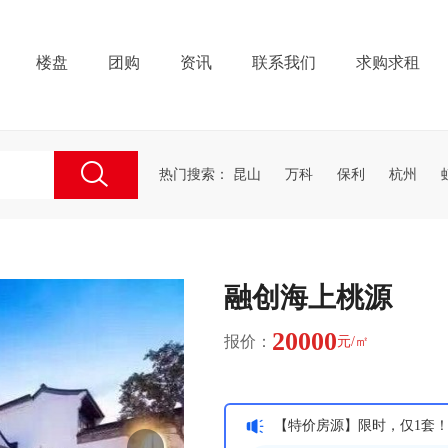
楼盘
团购
资讯
联系我们
求购求租
热门搜索：
昆山
万科
保利
杭州
融创海上桃源
20000
报价：
元/㎡
【特价房源】限时，仅1套