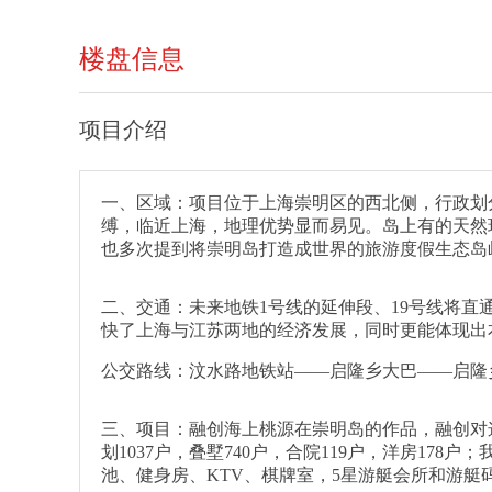
楼盘信息
项目介绍
一、区域：项目位于上海崇明区的西北侧，行政划
缚，临近上海，地理优势显而易见。岛上有的天然环
也多次提到将崇明岛打造成世界的旅游度假生态岛
二、交通：未来地铁1号线的延伸段、19号线将
快了上海与江苏两地的经济发展，同时更能体现出
公交路线：汶水路地铁站——启隆乡大巴——启隆
三、项目：融创海上桃源在崇明岛的作品，融创对
划1037户，叠墅740户，合院119户，洋房178户
池、健身房、KTV、棋牌室，5星游艇会所和游