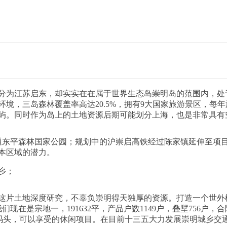
分为江苏启东，却实实在在属于世界生态岛崇明岛的范围内，处
境，三岛森林覆盖率高达20.5%，拥有9大国家旅游景区，每年
屿。同时作为岛上的土地资源后期可能划分上海，也是非常具有
直通东平森林国家公园；规划中的沪崇启高铁经过陈家镇延伸至项
本区域的潜力。
乡；
这片土地深度研究，不辜负崇明得天独厚的资源。打造一个世外桃
；我们现在是宗地一，191632平，产品户数1149户，叠墅756户
艇码头，可以享受的休闲项目。在目前十三五大力发展崇明城乡交