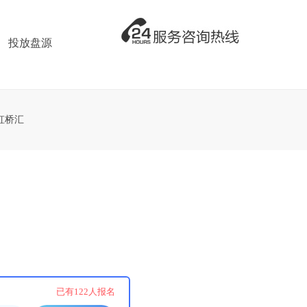
投放盘源
虹桥汇
！
已有
122
人报名