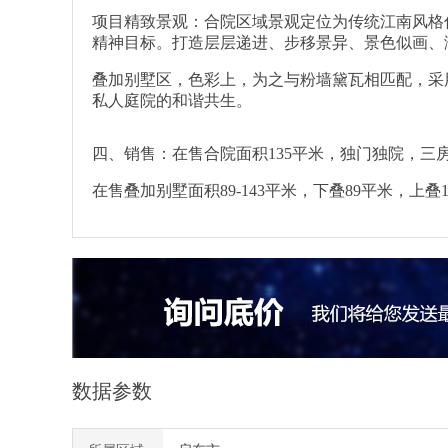
项目精致景观：合院区域景观定位为传统江南风格
精神目标。打造层层递进、步移景异、景色似画、
叠加别墅区，色彩上，为之与粉墙黛瓦相匹配，采
私人庭院的和谐共生。
四、销售：在售合院面积135平米，独门独院，三房两
在售叠加别墅面积89-143平米，下叠89平米，上叠14
数据参数