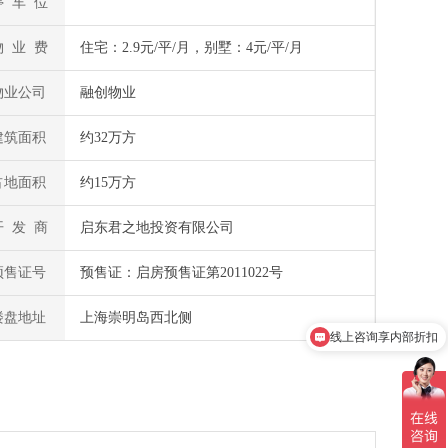
停 车 位
物 业 费
住宅：2.9元/平/月，别墅：4元/平/月
物业公司
融创物业
建筑面积
约32万方
占地面积
约15万方
开 发 商
启东君之地投资有限公司
预售证号
预售证：启房预售证第2011022号
楼盘地址
上海崇明岛西北侧
了解剩余房源情况