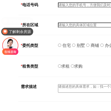
*
电话号码
获取动态情况
*
所在区域
了解剩余房源
住宅
别墅
商铺
办
*
委托类型
求租
求购
*
租售类型
需求描述